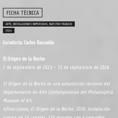
FICHA TÉCNICA
ARTE
,
INSTALACIONES INMERSIVAS
,
NUESTRO TRABAJO
2024
Curaduría: Carlos Basualdo
El Origen de la Noche
7 de septiembre de 2023 – 15 de septiembre de 2024
El Origen de la Noche
es una adquisición reciente del
Departamento de Arte Contemporáneo del Philadelphia
Museum of Art.
4Direcciones,
El Origen de la Noche
, 2016. Instalación
sonora de 16 canales, 134 minutos con 4 segundos.