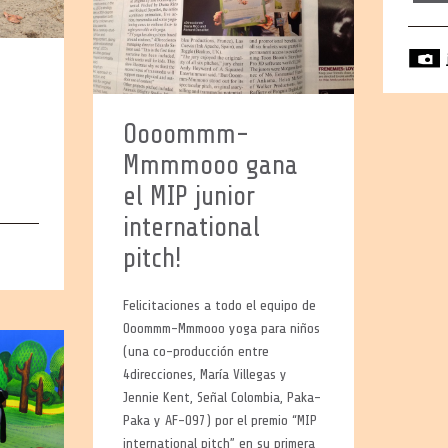
Oooommm-
Mmmmooo gana
el MIP junior
international
pitch!
Felicitaciones a todo el equipo de
Ooommm-Mmmooo yoga para niños
(una co-producción entre
4direcciones, María Villegas y
Jennie Kent, Señal Colombia, Paka-
Paka y AF-O97) por el premio “MIP
international pitch” en su primera