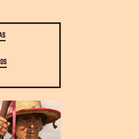
as
ios