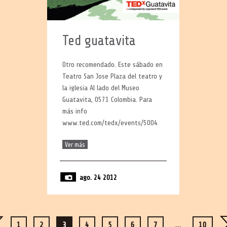
Ted guatavita
Otro recomendado. Este sábado en
Teatro San Jose Plaza del teatro y
la iglesia Al lado del Museo
Guatavita, 0571 Colombia. Para
más info
www.ted.com/tedx/events/5004
Ver más
ago. 24 2012
1
2
3
4
5
6
7
…
10