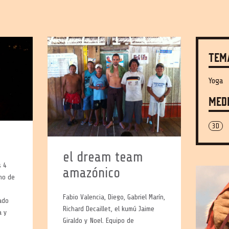
Tem
Yoga
Med
3D
!
el dream team
s 4
amazónico
eno de
Fabio Valencia, Diego, Gabriel Marín,
ado
Richard Decaillet, el kumú Jaime
a y
Giraldo y Noel. Equipo de