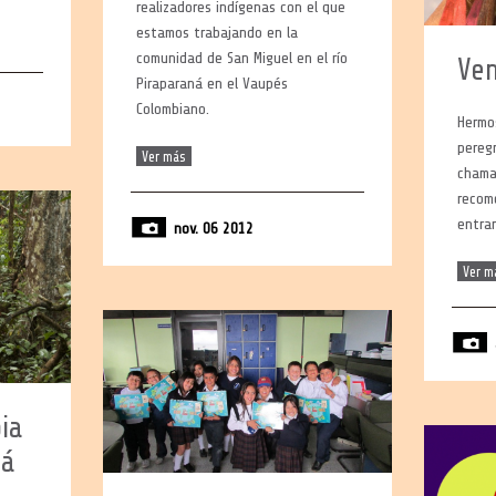
realizadores indígenas con el que
estamos trabajando en la
comunidad de San Miguel en el río
Ve
Piraparaná en el Vaupés
Colombiano.
Hermos
pereg
Ver más
chama
recom
entran
nov. 06 2012
Ver m
ia
ná