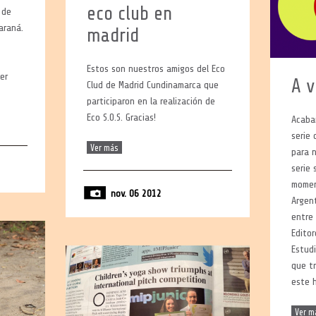
eco club en
 de
araná.
madrid
Estos son nuestros amigos del Eco
ver
A v
Clud de Madrid Cundinamarca que
participaron en la realización de
Eco S.O.S. Gracias!
Acaba
serie 
Ver más
para n
serie 
momen
nov. 06 2012
Argen
entre 
Editor
Estudi
que tr
este 
Ver m