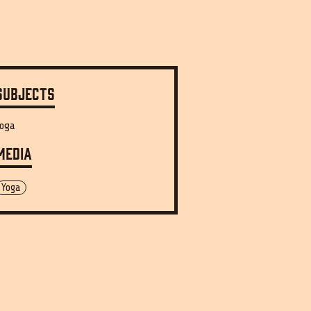
Subjects
Yoga
Media
Yoga