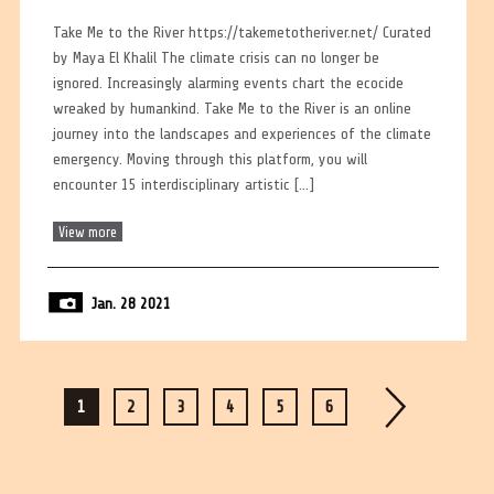
Take Me to the River https://takemetotheriver.net/ Curated
by Maya El Khalil The climate crisis can no longer be
ignored. Increasingly alarming events chart the ecocide
wreaked by humankind. Take Me to the River is an online
journey into the landscapes and experiences of the climate
emergency. Moving through this platform, you will
encounter 15 interdisciplinary artistic […]
View more
Jan. 28 2021
1
2
3
4
5
6